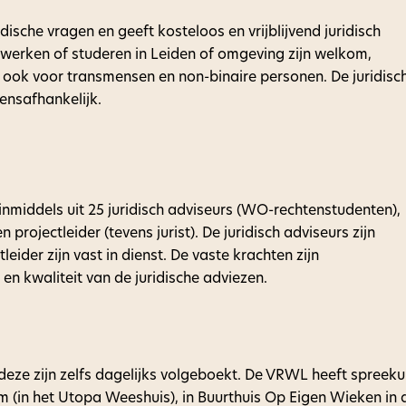
sche vragen en geeft kosteloos en vrijblijvend juridisch
 werken of studeren in Leiden of omgeving zijn welkom,
 ook voor transmensen en non-binaire personen. De juridisc
omensafhankelijk.
middels uit 25 juridisch adviseurs (WO-rechtenstudenten),
n projectleider (tevens jurist). De juridisch adviseurs zijn
ctleider zijn vast in dienst. De vaste krachten zijn
en kwaliteit van de juridische adviezen.
deze zijn zelfs dagelijks volgeboekt. De VRWL heeft spreeku
m (in het Utopa Weeshuis), in Buurthuis Op Eigen Wieken in 