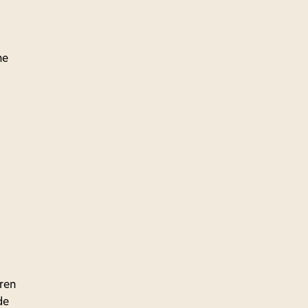
he
ren
de